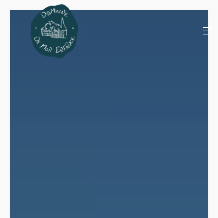
Accueil
Toutes les propriétés
▾
A Voir / A Faire
Spa
Contactez-nous