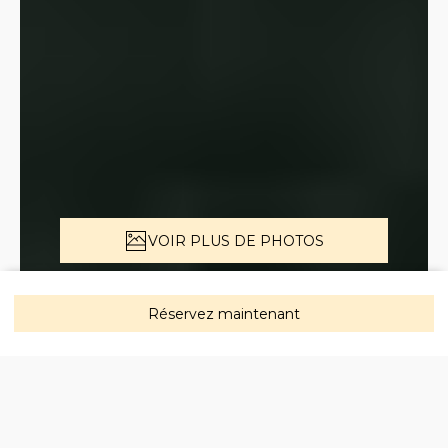
VOIR PLUS DE PHOTOS
Description
Photos
Équipements
Emplacement
Ta
Réservez maintenant
Maison de Vacances